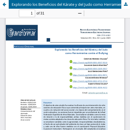
Explorando los Beneficios del Kárate y del Judo como Herramientas contra el Bullying