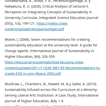
Gunawardana, A., Arooz, F. R., Peramunugamage, A. y
Halwatura, R. U. (2020). Critical Analysis of Lecturer’s
Perception on Integrating Concepts of Sustainability in
University Curricular. Integrated Science Education Journal
(ISEJ), 1(3), 109-121.
https://rediie.cl/wp-
content/uploads/AnupamasPaper.pdf
Moore, J. (2006). Seven recommendations for creating
sustainability education at the university level. A guide for
change agents. International Journal of Sustainability in
Higher Education, 8(4), 326-339.
https://educacionysustentabilidad.tecsuma.cl/wp-
content/uploads/2011/11/EAS-MET-05-Recommendations-to-
create-ESD-in-univ-Moore-2005.pdf
Muldrow, L., Chambers, B., Newell, M. & y Salter, A. (2019).
Sustainability Infused across the Curriculum at a Minority-
Serving Liberal Arts Institution: A Case Study. International
Journal of Higher Education, 8(4), 1-9.