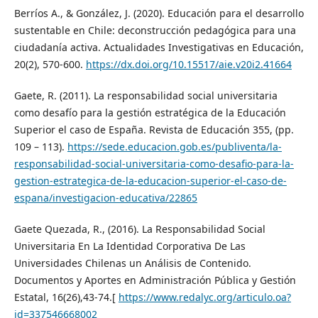
Berríos A., & González, J. (2020). Educación para el desarrollo
sustentable en Chile: deconstrucción pedagógica para una
ciudadanía activa. Actualidades Investigativas en Educación,
20(2), 570-600.
https://dx.doi.org/10.15517/aie.v20i2.41664
Gaete, R. (2011). La responsabilidad social universitaria
como desafío para la gestión estratégica de la Educación
Superior el caso de España. Revista de Educación 355, (pp.
109 – 113).
https://sede.educacion.gob.es/publiventa/la-
responsabilidad-social-universitaria-como-desafio-para-la-
gestion-estrategica-de-la-educacion-superior-el-caso-de-
espana/investigacion-educativa/22865
Gaete Quezada, R., (2016). La Responsabilidad Social
Universitaria En La Identidad Corporativa De Las
Universidades Chilenas un Análisis de Contenido.
Documentos y Aportes en Administración Pública y Gestión
Estatal, 16(26),43-74.[
https://www.redalyc.org/articulo.oa?
id=337546668002