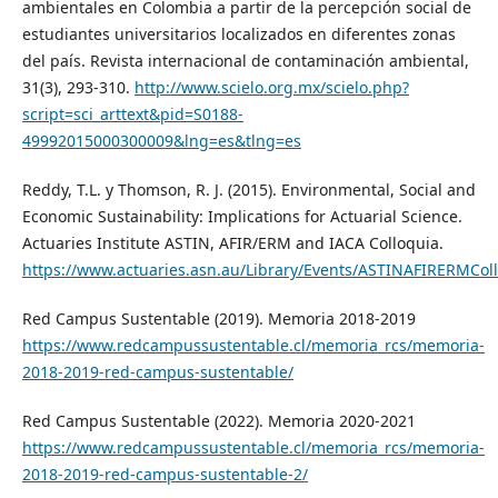
ambientales en Colombia a partir de la percepción social de
estudiantes universitarios localizados en diferentes zonas
del país. Revista internacional de contaminación ambiental,
31(3), 293-310.
http://www.scielo.org.mx/scielo.php?
script=sci_arttext&pid=S0188-
49992015000300009&lng=es&tlng=es
Reddy, T.L. y Thomson, R. J. (2015). Environmental, Social and
Economic Sustainability: Implications for Actuarial Science.
Actuaries Institute ASTIN, AFIR/ERM and IACA Colloquia.
https://www.actuaries.asn.au/Library/Events/ASTINAFIRERMCo
Red Campus Sustentable (2019). Memoria 2018-2019
https://www.redcampussustentable.cl/memoria_rcs/memoria-
2018-2019-red-campus-sustentable/
Red Campus Sustentable (2022). Memoria 2020-2021
https://www.redcampussustentable.cl/memoria_rcs/memoria-
2018-2019-red-campus-sustentable-2/