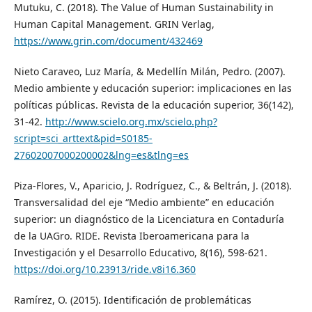
Mutuku, C. (2018). The Value of Human Sustainability in
Human Capital Management. GRIN Verlag,
https://www.grin.com/document/432469
Nieto Caraveo, Luz María, & Medellín Milán, Pedro. (2007).
Medio ambiente y educación superior: implicaciones en las
políticas públicas. Revista de la educación superior, 36(142),
31-42.
http://www.scielo.org.mx/scielo.php?
script=sci_arttext&pid=S0185-
27602007000200002&lng=es&tlng=es
Piza-Flores, V., Aparicio, J. Rodríguez, C., & Beltrán, J. (2018).
Transversalidad del eje “Medio ambiente” en educación
superior: un diagnóstico de la Licenciatura en Contaduría
de la UAGro. RIDE. Revista Iberoamericana para la
Investigación y el Desarrollo Educativo, 8(16), 598-621.
https://doi.org/10.23913/ride.v8i16.360
Ramírez, O. (2015). Identificación de problemáticas